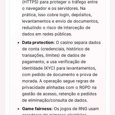
(HTTPS) para proteger o tráfego entre
o navegador e os servidores. Na
prática, isso cobre login, depósitos,
levantamentos e envio de documentos,
reduzindo o risco de interceção de
dados em redes públicas.
Data protection:
O casino separa dados
de conta (credenciais, histórico de
transações, limites) de dados de
pagamento, e usa verificação de
identidade (KYC) para levantamentos,
com pedido de documento e prova de
morada. A operação segue regras de
privacidade alinhadas com o RGPD na
gestão de acesso, retenção e pedidos
de eliminação/consulta de dados.
Game fairness:
Os jogos de RNG usam