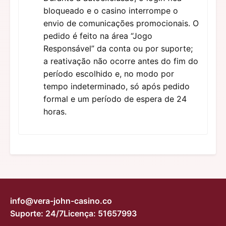
bloqueado e o casino interrompe o
envio de comunicações promocionais. O
pedido é feito na área “Jogo
Responsável” da conta ou por suporte;
a reativação não ocorre antes do fim do
período escolhido e, no modo por
tempo indeterminado, só após pedido
formal e um período de espera de 24
horas.
info@vera-john-casino.co
Suporte: 24/7
Licença: 51657993