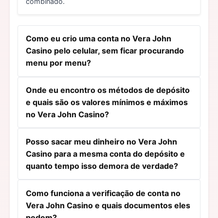
combinado.
Como eu crio uma conta no Vera John
Casino pelo celular, sem ficar procurando
menu por menu?
Onde eu encontro os métodos de depósito
e quais são os valores mínimos e máximos
no Vera John Casino?
Posso sacar meu dinheiro no Vera John
Casino para a mesma conta do depósito e
quanto tempo isso demora de verdade?
Como funciona a verificação de conta no
Vera John Casino e quais documentos eles
pedem?