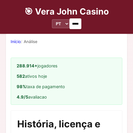
🎯 Vera John Casino
Início
Análise
288.914+
jogadores
582
ativos hoje
98%
taxa de pagamento
4.9/5
avaliacao
História, licença e