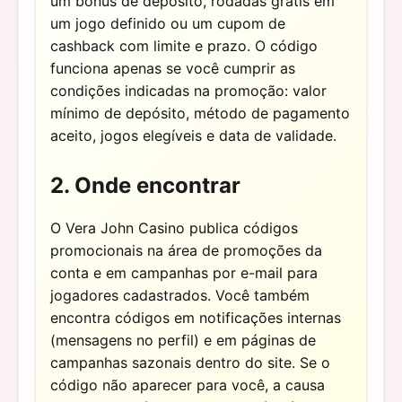
um bônus de depósito, rodadas grátis em
um jogo definido ou um cupom de
cashback com limite e prazo. O código
funciona apenas se você cumprir as
condições indicadas na promoção: valor
mínimo de depósito, método de pagamento
aceito, jogos elegíveis e data de validade.
2. Onde encontrar
O Vera John Casino publica códigos
promocionais na área de promoções da
conta e em campanhas por e-mail para
jogadores cadastrados. Você também
encontra códigos em notificações internas
(mensagens no perfil) e em páginas de
campanhas sazonais dentro do site. Se o
código não aparecer para você, a causa