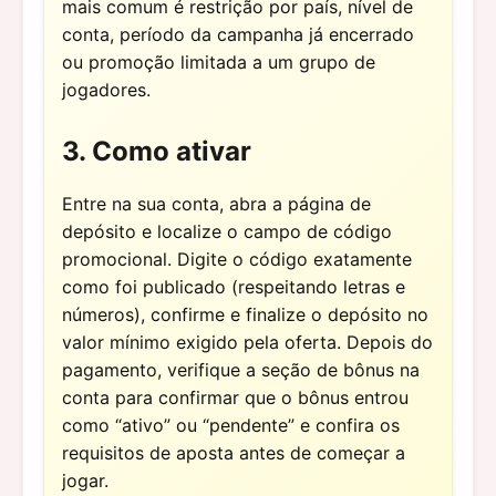
mais comum é restrição por país, nível de
conta, período da campanha já encerrado
ou promoção limitada a um grupo de
jogadores.
3. Como ativar
Entre na sua conta, abra a página de
depósito e localize o campo de código
promocional. Digite o código exatamente
como foi publicado (respeitando letras e
números), confirme e finalize o depósito no
valor mínimo exigido pela oferta. Depois do
pagamento, verifique a seção de bônus na
conta para confirmar que o bônus entrou
como “ativo” ou “pendente” e confira os
requisitos de aposta antes de começar a
jogar.