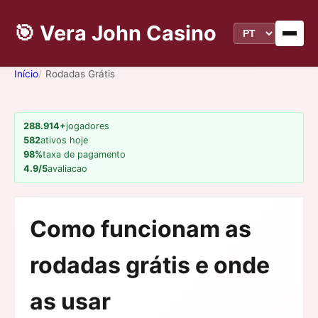
🎯 Vera John Casino
Início
Rodadas Grátis
288.914+
jogadores
582
ativos hoje
98%
taxa de pagamento
4.9/5
avaliacao
Como funcionam as
rodadas grátis e onde
as usar