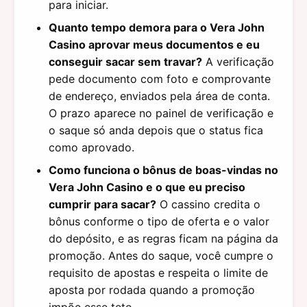
para iniciar.
Quanto tempo demora para o Vera John
Casino aprovar meus documentos e eu
conseguir sacar sem travar?
A verificação
pede documento com foto e comprovante
de endereço, enviados pela área de conta.
O prazo aparece no painel de verificação e
o saque só anda depois que o status fica
como aprovado.
Como funciona o bônus de boas-vindas no
Vera John Casino e o que eu preciso
cumprir para sacar?
O cassino credita o
bônus conforme o tipo de oferta e o valor
do depósito, e as regras ficam na página da
promoção. Antes do saque, você cumpre o
requisito de apostas e respeita o limite de
aposta por rodada quando a promoção