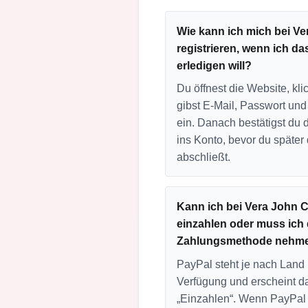
Wie kann ich mich bei V
registrieren, wenn ich d
erledigen will?
Du öffnest die Website, kli
gibst E-Mail, Passwort und
ein. Danach bestätigst du d
ins Konto, bevor du später 
abschließt.
Kann ich bei Vera John 
einzahlen oder muss ich 
Zahlungsmethode nehm
PayPal steht je nach Land
Verfügung und erscheint da
„Einzahlen“. Wenn PayPal 