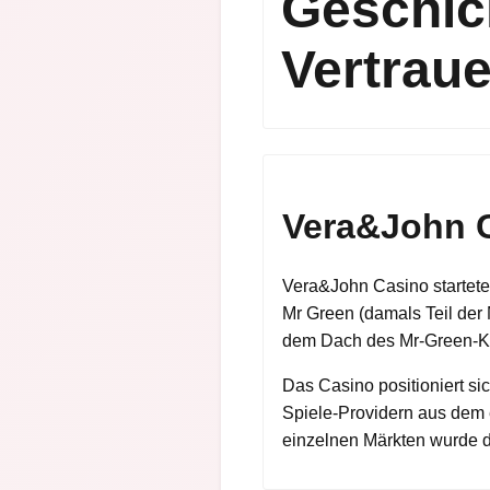
Geschic
Vertrau
Vera&John C
Vera&John Casino startete
Mr Green (damals Teil de
dem Dach des Mr‑Green‑Ko
Das Casino positioniert si
Spiele-Providern aus dem 
einzelnen Märkten wurde d