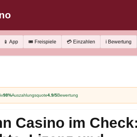
ino
📱 App
🎟️ Freispiele
💳 Einzahlen
ℹ️ Bewertung
iv
98%
Auszahlungsquote
4.9/5
Bewertung
hn Casino im Check