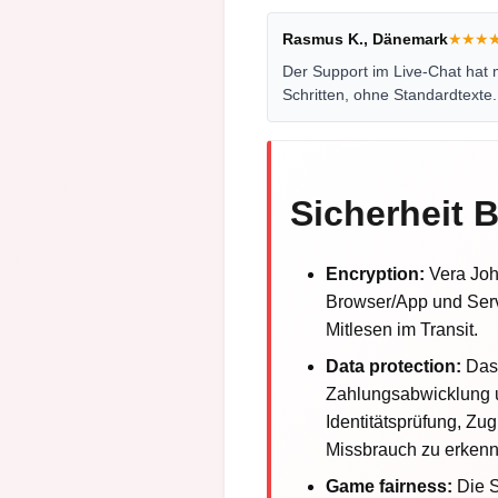
Rasmus K., Dänemark
★★★
Der Support im Live-Chat hat m
Schritten, ohne Standardtexte.
Sicherheit 
Encryption:
Vera Joh
Browser/App und Ser
Mitlesen im Transit.
Data protection:
Das 
Zahlungsabwicklung un
Identitätsprüfung, Zu
Missbrauch zu erkenn
Game fairness:
Die S