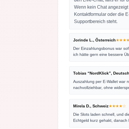
Wenn kein Chat angezeigt 
Kontaktformular oder die E
Supportbereich steht.
Jorinde L., Österreich
★★★
Der Einzahlungsbonus war sofo
ich hätte gern eine bessere Üb
Tobias “NordKlick”, Deutsc
Auszahlung per E-Wallet war 
nachvollziehbar, ohne widersp
Mirela D., Schweiz
★★★★☆
Die Slots laden schnell, und d
Echtgeld kurz gehakt, danach li