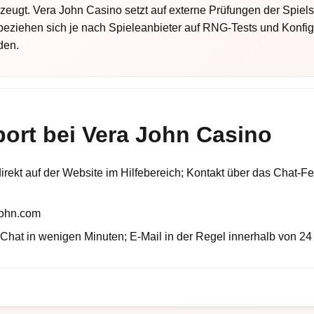
eugt. Vera John Casino setzt auf externe Prüfungen der Spiel
beziehen sich je nach Spieleanbieter auf RNG-Tests und Konfig
den.
rt bei Vera John Casino
irekt auf der Website im Hilfebereich; Kontakt über das Chat-Fe
john.com
Chat in wenigen Minuten; E-Mail in der Regel innerhalb von 24