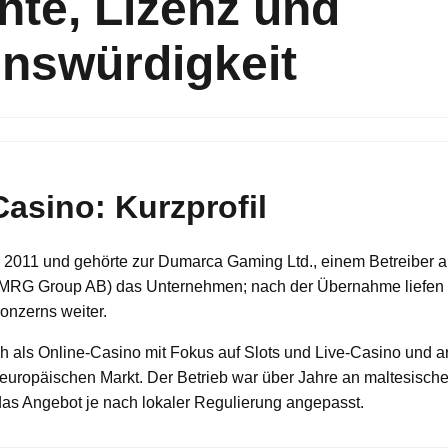
hte, Lizenz und
enswürdigkeit
asino: Kurzprofil
 2011 und gehörte zur Dumarca Gaming Ltd., einem Betreiber 
r MRG Group AB) das Unternehmen; nach der Übernahme liefen M
nzerns weiter.
ch als Online-Casino mit Fokus auf Slots und Live-Casino und a
europäischen Markt. Der Betrieb war über Jahre an maltesische
as Angebot je nach lokaler Regulierung angepasst.