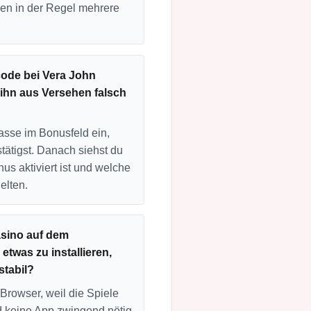
n in der Regel mehrere
code bei Vera John
 ihn aus Versehen falsch
asse im Bonusfeld ein,
tätigst. Danach siehst du
us aktiviert ist und welche
elten.
asino auf dem
twas zu installieren,
stabil?
 Browser, weil die Spiele
d keine App zwingend nötig