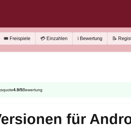
🎟️ Freispiele
💳 Einzahlen
ℹ️ Bewertung
📝 Regis
gsquote
4.9/5
Bewertung
ersionen für Andro