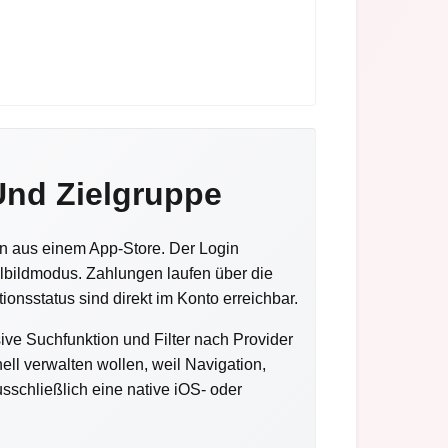
Und Zielgruppe
on aus einem App-Store. Der Login
ollbildmodus. Zahlungen laufen über die
onsstatus sind direkt im Konto erreichbar.
ive Suchfunktion und Filter nach Provider
ell verwalten wollen, weil Navigation,
sschließlich eine native iOS- oder