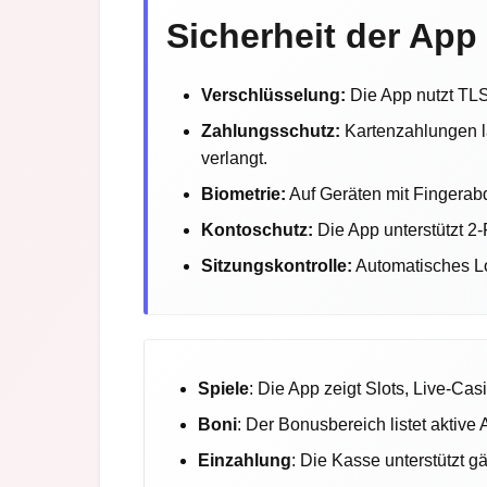
Sicherheit der App
Verschlüsselung:
Die App nutzt TLS
Zahlungsschutz:
Kartenzahlungen l
verlangt.
Biometrie:
Auf Geräten mit Fingerabd
Kontoschutz:
Die App unterstützt 2
Sitzungskontrolle:
Automatisches Log
Spiele
: Die App zeigt Slots, Live-Cas
Boni
: Der Bonusbereich listet aktiv
Einzahlung
: Die Kasse unterstützt g