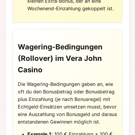
kleinen Extra-Bonus, der an eine
Wochenend-Einzahlung gekoppelt ist.
Wagering-Bedingungen
(Rollover) im Vera John
Casino
Die Wagering-Bedingungen geben an, wie
oft du den Bonusbetrag oder Bonusbetrag
plus Einzahlung (je nach Bonusregel) mit
Echtgeld-Einsätzen umsetzen musst, bevor
eine Auszahlung von Bonusgeld und daraus
entstandenen Gewinnen möglich ist.
Example 1:
100 € Einzahlung + 100 €