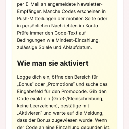
per E-Mail an angemeldete Newsletter-
Empfänger. Manche Codes erscheinen in
Push-Mitteilungen der mobilen Seite oder
in persönlichen Nachrichten im Konto.
Prüfe immer den Code-Text auf
Bedingungen wie Mindest-Einzahlung,
zulässige Spiele und Ablaufdatum.
Wie man sie aktiviert
Logge dich ein, öffne den Bereich für
„Bonus“ oder „Promotions“ und suche das
Eingabefeld für den Promocode. Gib den
Code exakt ein (Groß-/Kleinschreibung,
keine Leerzeichen), bestätige mit
„Aktivieren“ und warte auf die Meldung,
dass der Bonus zugewiesen wurde. Wenn
der Code an eine Einzahlung gebunden ist,