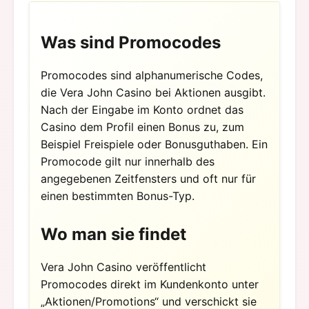
Was sind Promocodes
Promocodes sind alphanumerische Codes,
die Vera John Casino bei Aktionen ausgibt.
Nach der Eingabe im Konto ordnet das
Casino dem Profil einen Bonus zu, zum
Beispiel Freispiele oder Bonusguthaben. Ein
Promocode gilt nur innerhalb des
angegebenen Zeitfensters und oft nur für
einen bestimmten Bonus-Typ.
Wo man sie findet
Vera John Casino veröffentlicht
Promocodes direkt im Kundenkonto unter
„Aktionen/Promotions“ und verschickt sie