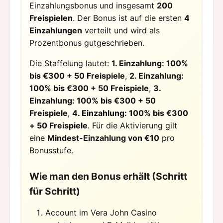
Einzahlungsbonus und insgesamt
200
Freispielen
. Der Bonus ist auf die ersten
4
Einzahlungen
verteilt und wird als
Prozentbonus gutgeschrieben.
Die Staffelung lautet:
1. Einzahlung: 100%
bis €300 + 50 Freispiele
,
2. Einzahlung:
100% bis €300 + 50 Freispiele
,
3.
Einzahlung: 100% bis €300 + 50
Freispiele
,
4. Einzahlung: 100% bis €300
+ 50 Freispiele
. Für die Aktivierung gilt
eine
Mindest-Einzahlung von €10
pro
Bonusstufe.
Wie man den Bonus erhält (Schritt
für Schritt)
Account im Vera John Casino