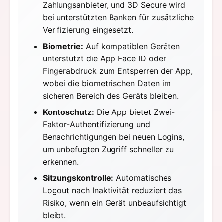
Zahlungsanbieter, und 3D Secure wird
bei unterstützten Banken für zusätzliche
Verifizierung eingesetzt.
Biometrie:
Auf kompatiblen Geräten
unterstützt die App Face ID oder
Fingerabdruck zum Entsperren der App,
wobei die biometrischen Daten im
sicheren Bereich des Geräts bleiben.
Kontoschutz:
Die App bietet Zwei-
Faktor-Authentifizierung und
Benachrichtigungen bei neuen Logins,
um unbefugten Zugriff schneller zu
erkennen.
Sitzungskontrolle:
Automatisches
Logout nach Inaktivität reduziert das
Risiko, wenn ein Gerät unbeaufsichtigt
bleibt.