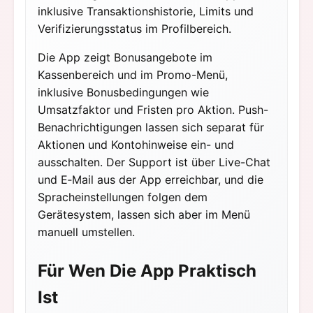
inklusive Transaktionshistorie, Limits und
Verifizierungsstatus im Profilbereich.
Die App zeigt Bonusangebote im
Kassenbereich und im Promo-Menü,
inklusive Bonusbedingungen wie
Umsatzfaktor und Fristen pro Aktion. Push-
Benachrichtigungen lassen sich separat für
Aktionen und Kontohinweise ein- und
ausschalten. Der Support ist über Live-Chat
und E‑Mail aus der App erreichbar, und die
Spracheinstellungen folgen dem
Gerätesystem, lassen sich aber im Menü
manuell umstellen.
Für Wen Die App Praktisch
Ist