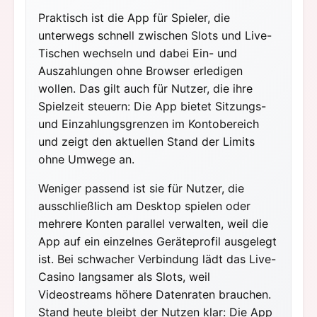
Praktisch ist die App für Spieler, die
unterwegs schnell zwischen Slots und Live-
Tischen wechseln und dabei Ein- und
Auszahlungen ohne Browser erledigen
wollen. Das gilt auch für Nutzer, die ihre
Spielzeit steuern: Die App bietet Sitzungs-
und Einzahlungsgrenzen im Kontobereich
und zeigt den aktuellen Stand der Limits
ohne Umwege an.
Weniger passend ist sie für Nutzer, die
ausschließlich am Desktop spielen oder
mehrere Konten parallel verwalten, weil die
App auf ein einzelnes Geräteprofil ausgelegt
ist. Bei schwacher Verbindung lädt das Live-
Casino langsamer als Slots, weil
Videostreams höhere Datenraten brauchen.
Stand heute bleibt der Nutzen klar: Die App