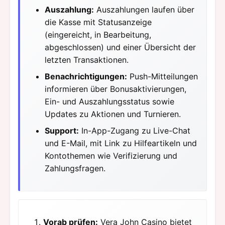
Auszahlung:
Auszahlungen laufen über
die Kasse mit Statusanzeige
(eingereicht, in Bearbeitung,
abgeschlossen) und einer Übersicht der
letzten Transaktionen.
Benachrichtigungen:
Push-Mitteilungen
informieren über Bonusaktivierungen,
Ein- und Auszahlungsstatus sowie
Updates zu Aktionen und Turnieren.
Support:
In-App-Zugang zu Live-Chat
und E-Mail, mit Link zu Hilfeartikeln und
Kontothemen wie Verifizierung und
Zahlungsfragen.
Vorab prüfen:
Vera John Casino bietet