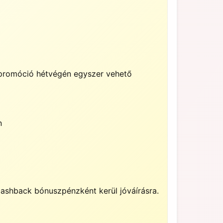
A promóció hétvégén egyszer vehető
n
 cashback bónuszpénzként kerül jóváírásra.