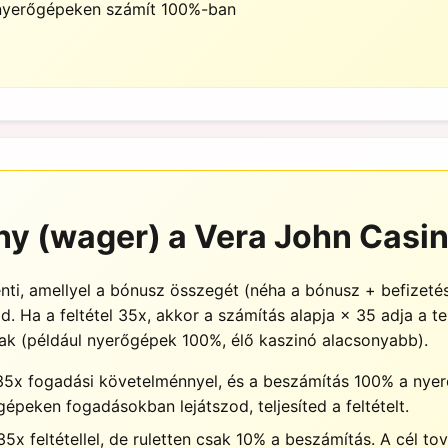
nyerőgépeken számít 100%-ban
ny (wager) a Vera John Casi
nti, amellyel a bónusz összegét (néha a bónusz + befizetés
 Ha a feltétel 35x, akkor a számítás alapja × 35 adja a te
ak (például nyerőgépek 100%, élő kaszinó alacsonyabb).
5x fogadási követelménnyel, és a beszámítás 100% a nyerő
peken fogadásokban lejátszod, teljesíted a feltételt.
x feltétellel, de ruletten csak 10% a beszámítás. A cél to