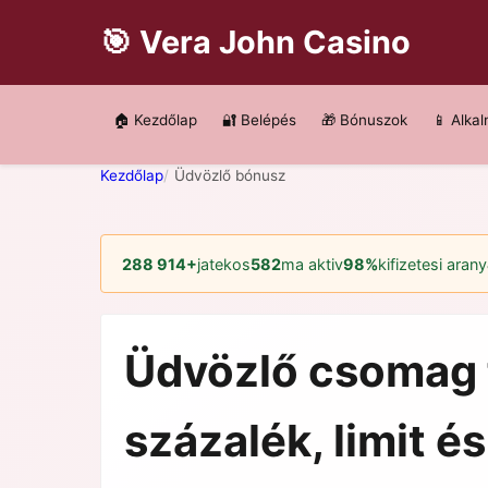
🎯 Vera John Casino
🏠 Kezdőlap
🔐 Belépés
🎁 Bónuszok
📱 Alka
Kezdőlap
Üdvözlő bónusz
288 914+
jatekos
582
ma aktiv
98%
kifizetesi arany
Üdvözlő csomag fő
százalék, limit é