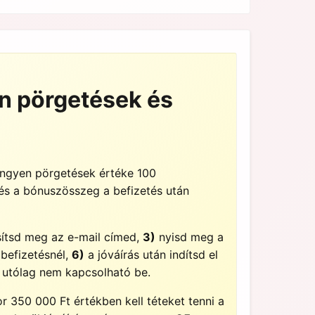
n pörgetések és
 ingyen pörgetések értéke 100
 és a bónuszösszeg a befizetés után
ítsd meg az e-mail címed,
3)
nyisd meg a
 befizetésnél,
6)
a jóváírás után indítsd el
i; utólag nem kapcsolható be.
or 350 000 Ft értékben kell téteket tenni a