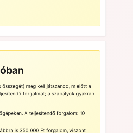
nóban
 összegét) meg kell játszanod, mielőtt a
ljesítendő forgalmat; a szabályok gyakran
gépeken. A teljesítendő forgalom: 10
vábbra is 350 000 Ft forgalom, viszont