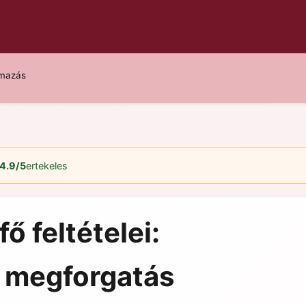
lmazás
4.9/5
ertekeles
 feltételei:
s megforgatás