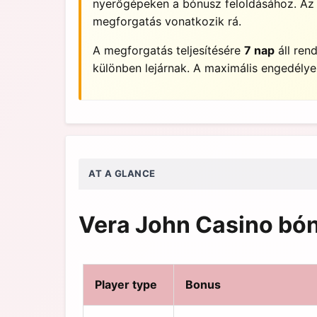
nyerőgépeken a bónusz feloldásához. Az
megforgatás vonatkozik rá.
A megforgatás teljesítésére
7 nap
áll ren
különben lejárnak. A maximális engedélye
AT A GLANCE
Vera John Casino bón
Player type
Bonus