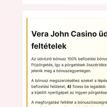
Vera John Casino üd
feltételek
Az üdvözlő bónusz 100% befizetési bónusz
Ft/pörgetés, így a pörgetések összértéke
jelenik meg a bónuszegyenlegen.
A bónusz megszerzéséhez ezeket a lépé
befizetési felületet,
4)
fizess be legalább
a kijelölt nyerőgépet az ingyen pörgetése
A megforgatási feltétel a bónuszösszegr