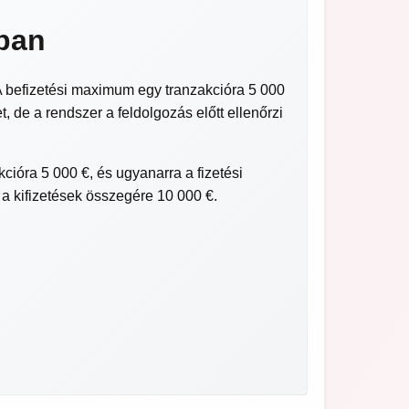
óban
 A befizetési maximum egy tranzakcióra 5 000
 de a rendszer a feldolgozás előtt ellenőrzi
cióra 5 000 €, és ugyanarra a fizetési
t a kifizetések összegére 10 000 €.