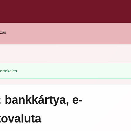
azás
5
ertekeles
 bankkártya, e-
tovaluta