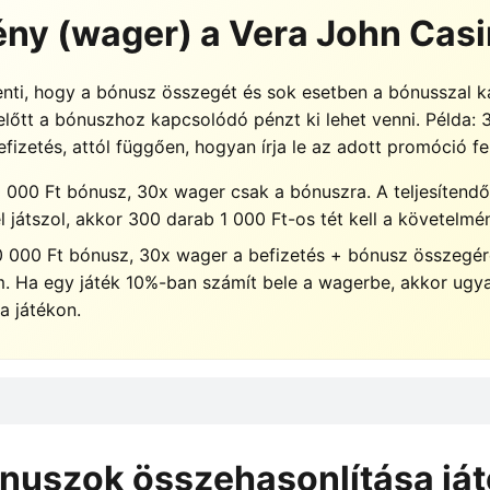
ny (wager) a Vera John Cas
enti, hogy a bónusz összegét és sok esetben a bónusszal
ielőtt a bónuszhoz kapcsolódó pénzt ki lehet venni. Példa:
izetés, attól függően, hogyan írja le az adott promóció fel
0 000 Ft bónusz, 30x wager csak a bónuszra. A teljesítend
 játszol, akkor 300 darab 1 000 Ft-os tét kell a követelmén
0 000 Ft bónusz, 30x wager a befizetés + bónusz összegére
. Ha egy játék 10%-ban számít bele a wagerbe, akkor ugya
a játékon.
nuszok összehasonlítása ját