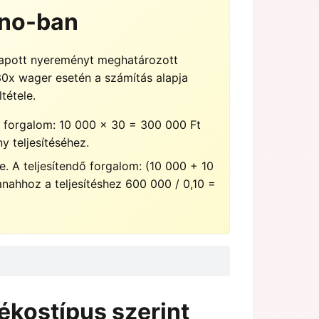
ino-ban
 kapott nyereményt meghatározott
 30x wager esetén a számítás alapja
tétele.
ő forgalom: 10 000 × 30 = 300 000 Ft
y teljesítéséhez.
. A teljesítendő forgalom: (10 000 + 10
nahhoz a teljesítéshez 600 000 / 0,10 =
ékostípus szerint