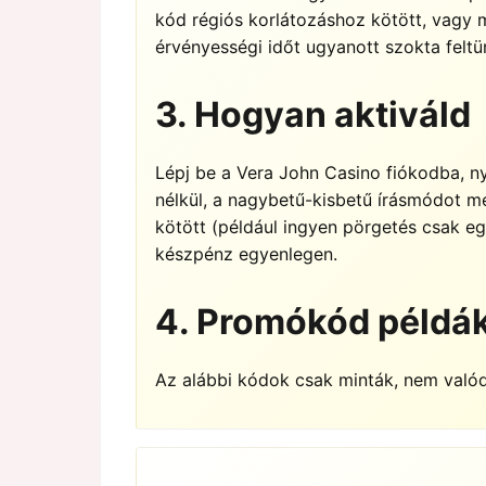
kód régiós korlátozáshoz kötött, vagy m
érvényességi időt ugyanott szokta felt
3. Hogyan aktiváld
Lépj be a Vera John Casino fiókodba, ny
nélkül, a nagybetű-kisbetű írásmódot me
kötött (például ingyen pörgetés csak eg
készpénz egyenlegen.
4. Promókód példák 
Az alábbi kódok csak minták, nem valód