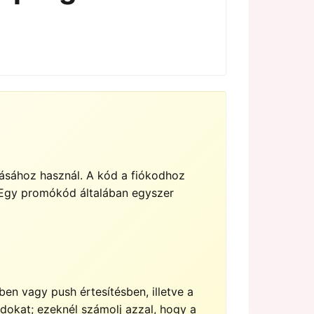
ásához használ. A kód a fiókodhoz
. Egy promókód általában egyszer
en vagy push értesítésben, illetve a
dokat; ezeknél számolj azzal, hogy a