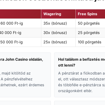
Wagering
Free Spins
 60 000 Ft-ig
35x (bónusz)
50 pörgetés
40 000 Ft-ig
30x (bónusz)
25 pörgetés
150 000 Ft-ig
25x (bónusz)
100 pörgetés
ra John Casino oldalán,
Hol találom a befizetés m
ott lenni?
 majd kitöltöd az
A pénztárat a fiókodban a
. A pénzfelvételhez
el, ott választasz módsze
érhetnek, ezért érdemes
és többféle e-pénztárca sz
országonként eltér.