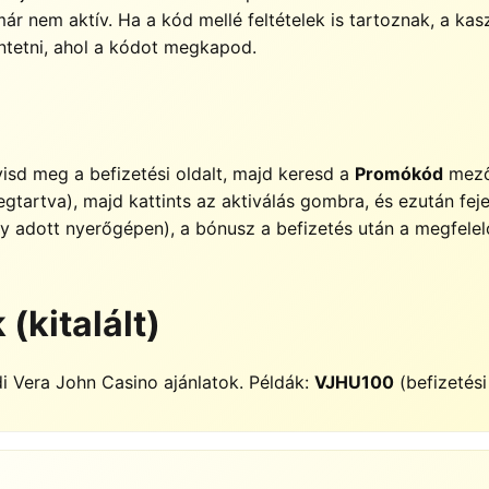
ár nem aktív. Ha a kód mellé feltételek is tartoznak, a ka
üntetni, ahol a kódot megkapod.
isd meg a befizetési oldalt, majd keresd a
Promókód
mezőt
gtartva), majd kattints az aktiválás gombra, és ezután fej
y adott nyerőgépen), a bónusz a befizetés után a megfelel
(kitalált)
i Vera John Casino ajánlatok. Példák:
VJHU100
(befizetési