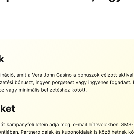
k
áció, amit a Vera John Casino a bónuszok célzott aktivál
fizetési bónuszt, ingyen pörgetést vagy ingyenes fogadást
oz vagy minimális befizetéshez kötött.
őket
t kampányfelületein adja meg: e-mail hírlevelekben, SMS-b
tjában. Partneroldalak és kuponoldalak is közölhetnek kó