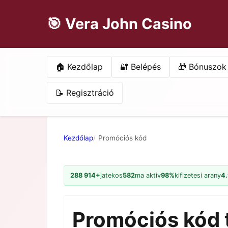
🎯 Vera John Casino
🏠 Kezdőlap
🔐 Belépés
🎁 Bónuszok
📝 Regisztráció
Kezdőlap
Promóciós kód
288 914+
jatekos
582
ma aktiv
98%
kifizetesi arany
4.
Promóciós kód 