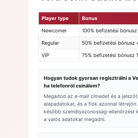
Player type
Bonus
Newcomer
100% befizetési bónusz
Regular
50% befizetési bónusz 
VIP
75% befizetési bónusz 
Hogyan tudok gyorsan regisztrálni a Ve
ha telefonról csinálom?
Megadod az e-mail címedet és a jelszót,
alapadatokat, és a fiók azonnal létrejön
később személyazonosság-ellenőrzést k
a valós adatokat megadni.