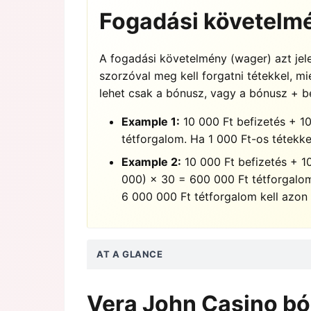
Fogadási követelmé
A fogadási követelmény (wager) azt jel
szorzóval meg kell forgatni tétekkel, m
lehet csak a bónusz, vagy a bónusz + bef
Example 1:
10 000 Ft befizetés + 1
tétforgalom. Ha 1 000 Ft-os tétekkel
Example 2:
10 000 Ft befizetés + 1
000) × 30 = 600 000 Ft tétforgalom
6 000 000 Ft tétforgalom kell azon 
AT A GLANCE
Vera John Casino bó