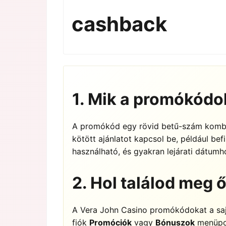
cashback
1. Mik a promókódo
A promókód egy rövid betű-szám kombin
kötött ajánlatot kapcsol be, például be
használható, és gyakran lejárati dátumh
2. Hol találod meg 
A Vera John Casino promókódokat a sajá
fiók
Promóciók
vagy
Bónuszok
menüpon