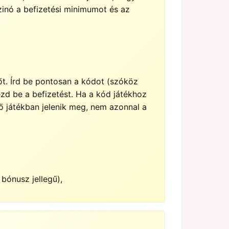
szinó a befizetési minimumot és az
. Írd be pontosan a kódot (szóköz
ezd be a befizetést. Ha a kód játékhoz
ő játékban jelenik meg, nem azonnal a
 bónusz jellegű),