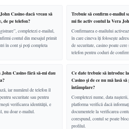
 John Casino dacă vreau să
Trebuie să confirm e-mailul s
e, de pe telefon?
mi fie activ contul la Vera J
egistrare”, completezi e-mailul,
Confirmarea e-mailului activează
onfirmi contul din mesajul primit
în care cineva îți folosește adre
ri în cont și poți completa
de securitate, casino poate cere
telefon pentru coduri de confir
ra John Casino fără să-mi dau
Ce date trebuie să introduc l
ma?
Casino și de ce nu mă lasă să 
întâmplare?
ază, iar numărul de telefon îl
pentru securitate sau pentru
Completezi nume, data nașterii, 
ști verificarea identității, e
platforma verifică dacă informați
nul, nu doar e-mailul.
documentele la verificarea cont
corespund, contul se poate bloca
profilul.