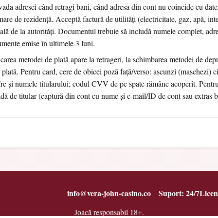
ada adresei când retragi bani, când adresa din cont nu coincide cu date
are de rezidență. Acceptă factură de utilități (electricitate, gaz, apă, int
ială de la autorități. Documentul trebuie să includă numele complet, adre
mente emise în ultimele 3 luni.
carea metodei de plată apare la retrageri, la schimbarea metodei de dep
lată. Pentru card, cere de obicei poză față/verso: ascunzi (maschezi) cifr
ifre și numele titularului; codul CVV de pe spate rămâne acoperit. Pentru
adă de titular (captură din cont cu nume și e-mail/ID de cont sau extra
info@vera-john-casino.co
Suport: 24/7
Licen
Joacă responsabil 18+.