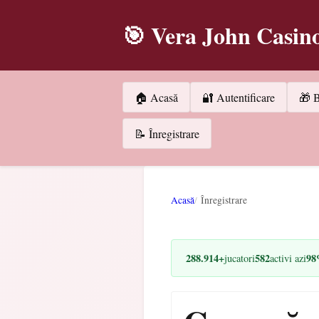
🎯 Vera John Casin
🏠 Acasă
🔐 Autentificare
🎁 
📝 Înregistrare
Acasă
Înregistrare
288.914+
582
9
jucatori
activi azi