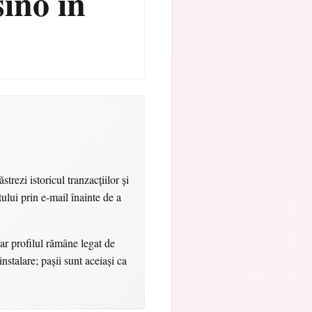
ino în
strezi istoricul tranzacțiilor și
ului prin e-mail înainte de a
iar profilul rămâne legat de
nstalare; pașii sunt aceiași ca