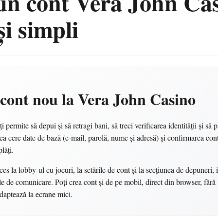
un cont Vera John Cas
și simpli
cont nou la Vera John Casino
permite să depui și să retragi bani, să treci verificarea identității și să pă
area cere date de bază (e-mail, parolă, nume și adresă) și confirmarea cont
plăți.
ces la lobby-ul cu jocuri, la setările de cont și la secțiunea de depuneri, 
e de comunicare. Poți crea cont și de pe mobil, direct din browser, fără i
adaptează la ecrane mici.