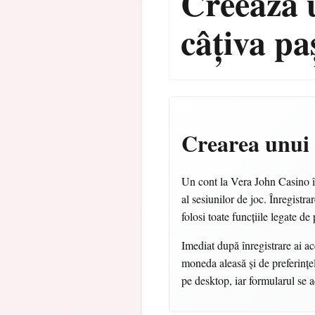
Creează 
câțiva pa
Crearea unui 
Un cont la Vera John Casino îți 
al sesiunilor de joc. Înregistr
folosi toate funcțiile legate de 
Imediat după înregistrare ai ac
moneda aleasă și de preferințel
pe desktop, iar formularul se 