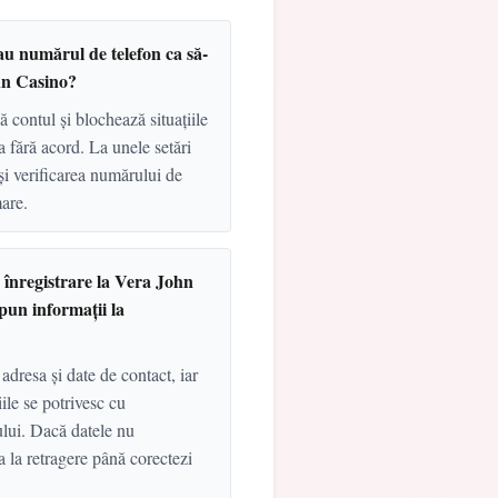
au numărul de telefon ca să-
ohn Casino?
 contul și blochează situațiile
sa fără acord. La unele setări
 și verificarea numărului de
mare.
a înregistrare la Vera John
pun informații la
adresa și date de contact, iar
ile se potrivesc cu
ului. Dacă datele nu
 la retragere până corectezi