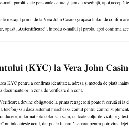
-mail, parolă, date personale cerute și țara de reședință, apoi acceptă te
de mesajul primit de la Vera John Casino și apasă linkul de confirmare 
„Autentificare”
ite, apasă
, introdu e-mailul și parola, apoi confirmă acc
ontului (KYC) la Vera John Casi
rea KYC pentru a confirma identitatea, adresa și metoda de plată înaint
ea documentelor în zona de verificare din cont.
Verificarea devine obligatorie la prima retragere și poate fi cerută și la
l, telefon) sau dacă sistemul marchează contul pentru control supliment
onducere, în format foto color sau scan, cu toate colțurile vizibile și tex
ie” nu înlocuiește actul, dar poate fi cerută separat pentru potrivirea feței