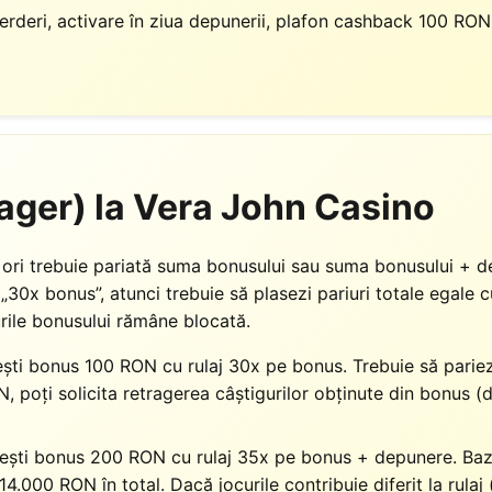
deri, activare în ziua depunerii, plafon cashback 100 RON
wager) la Vera John Casino
 ori trebuie pariată suma bonusului sau suma bonusului + d
„30x bonus”, atunci trebuie să plasezi pariuri totale egale 
urile bonusului rămâne blocată.
ti bonus 100 RON cu rulaj 30x pe bonus. Trebuie să pariez
 poți solicita retragerea câștigurilor obținute din bonus (da
ști bonus 200 RON cu rulaj 35x pe bonus + depunere. Baz
4.000 RON în total. Dacă jocurile contribuie diferit la rulaj