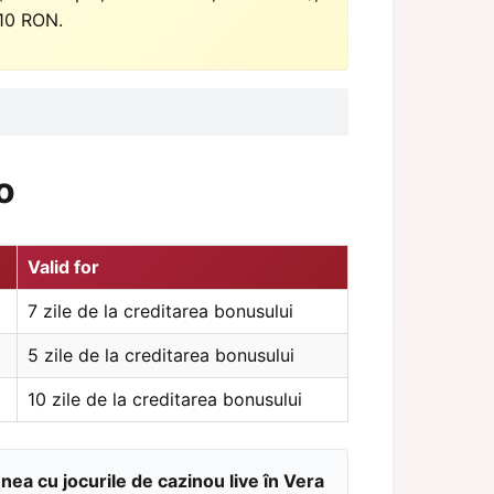
 10 RON.
o
Valid for
7 zile de la creditarea bonusului
5 zile de la creditarea bonusului
10 zile de la creditarea bonusului
ea cu jocurile de cazinou live în Vera