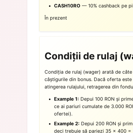
CASH10RO
— 10% cashback pe pier
În prezent
Condiții de rulaj (
Condiția de rulaj (wager) arată de câte
câștigurile din bonus. Dacă oferta este 
atingerea rulajului, retragerea din fond
Example 1:
Depui 100 RON și primeș
ce ai pariuri cumulate de 3.000 RON,
ofertei).
Example 2:
Depui 200 RON și prime
deci trebuie să pariezi 35 × 400 = 1