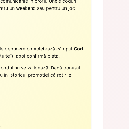
comunicările în profil. Unele coduri
pentru un weekend sau pentru un joc
rul de depunere completează câmpul
Cod
uite”), apoi confirmă plata.
 codul nu se validează. Dacă bonusul
în istoricul promoției că rotirile
.