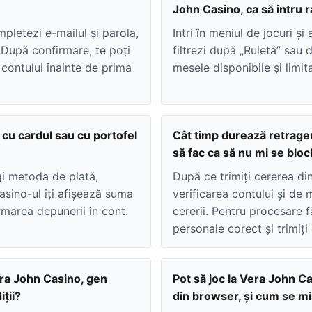
John Casino, ca să intru r
mpletezi e-mailul și parola,
Intri în meniul de jocuri și
. După confirmare, te poți
filtrezi după „Ruletă” sau 
 contului înainte de prima
mesele disponibile și limi
 cu cardul sau cu portofel
Cât timp durează retrager
să fac ca să nu mi se blo
gi metoda de plată,
După ce trimiți cererea di
asino-ul îți afișează suma
verificarea contului și de 
irmarea depunerii în cont.
cererii. Pentru procesare f
personale corect și trimiți
era John Casino, gen
Pot să joc la Vera John Ca
iții?
din browser, și cum se m