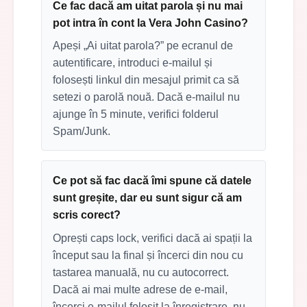
Ce fac dacă am uitat parola și nu mai
pot intra în cont la Vera John Casino?
Apeși „Ai uitat parola?” pe ecranul de
autentificare, introduci e-mailul și
folosești linkul din mesajul primit ca să
setezi o parolă nouă. Dacă e-mailul nu
ajunge în 5 minute, verifici folderul
Spam/Junk.
Ce pot să fac dacă îmi spune că datele
sunt greșite, dar eu sunt sigur că am
scris corect?
Oprești caps lock, verifici dacă ai spații la
început sau la final și încerci din nou cu
tastarea manuală, nu cu autocorrect.
Dacă ai mai multe adrese de e-mail,
încerci e-mailul folosit la înregistrare, nu