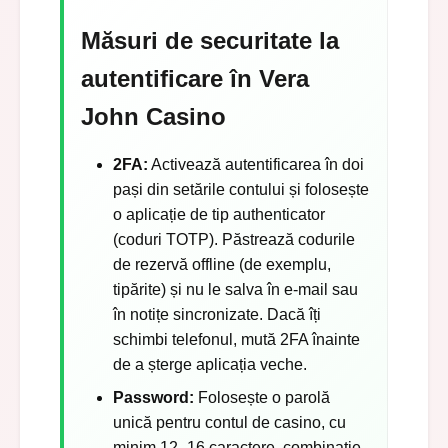
Măsuri de securitate la
autentificare în Vera
John Casino
2FA:
Activează autentificarea în doi
pași din setările contului și folosește
o aplicație de tip authenticator
(coduri TOTP). Păstrează codurile
de rezervă offline (de exemplu,
tipărite) și nu le salva în e-mail sau
în notițe sincronizate. Dacă îți
schimbi telefonul, mută 2FA înainte
de a șterge aplicația veche.
Password:
Folosește o parolă
unică pentru contul de casino, cu
minim 12–16 caractere, combinație