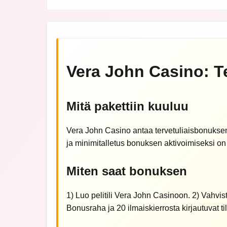
Vera John Casino: T
Mitä pakettiin kuuluu
Vera John Casino antaa tervetuliaisbonuksen
ja minimitalletus bonuksen aktivoimiseksi on
Miten saat bonuksen
1) Luo pelitili Vera John Casinoon. 2) Vahvis
Bonusraha ja 20 ilmaiskierrosta kirjautuvat til