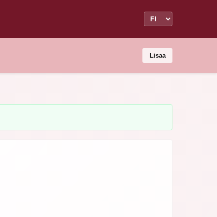
Lisaa