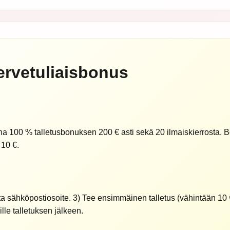
ervetuliaisbonus
a 100 % talletusbonuksen 200 € asti sekä 20 ilmaiskierrosta. 
 10 €.
ta sähköpostiosoite. 3) Tee ensimmäinen talletus (vähintään 10 €)
ille talletuksen jälkeen.