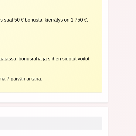
 saat 50 € bonusta, kierrätys on 1 750 €.
jassa, bonusraha ja siihen sidotut voitot
mma 7 päivän aikana.