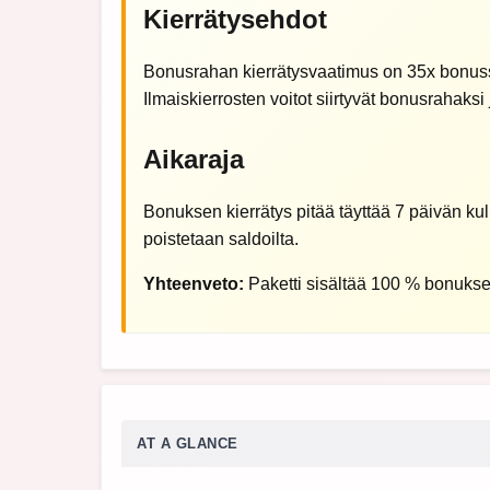
Kierrätysehdot
Bonusrahan kierrätysvaatimus on 35x bonussum
Ilmaiskierrosten voitot siirtyvät bonusrahaksi
Aikaraja
Bonuksen kierrätys pitää täyttää 7 päivän k
poistetaan saldoilta.
Yhteenveto:
Paketti sisältää 100 % bonuksen
AT A GLANCE