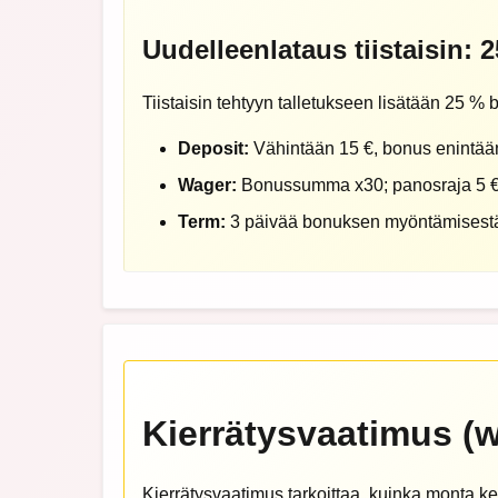
Uudelleenlataus tiistaisin: 
Tiistaisin tehtyyn talletukseen lisätään 25 % 
Deposit:
Vähintään 15 €, bonus enintään
Wager:
Bonussumma x30; panosraja 5 €/
Term:
3 päivää bonuksen myöntämisest
Kierrätysvaatimus (w
Kierrätysvaatimus tarkoittaa, kuinka monta k