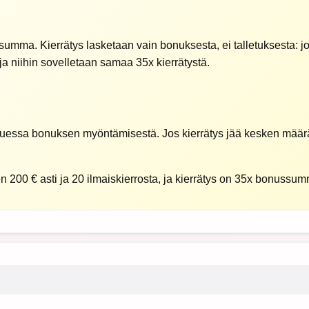
ma. Kierrätys lasketaan vain bonuksesta, ei talletuksesta: jos
 ja niihin sovelletaan samaa 35x kierrätystä.
uluessa bonuksen myöntämisestä. Jos kierrätys jää kesken määräa
 200 € asti ja 20 ilmaiskierrosta, ja kierrätys on 35x bonussu