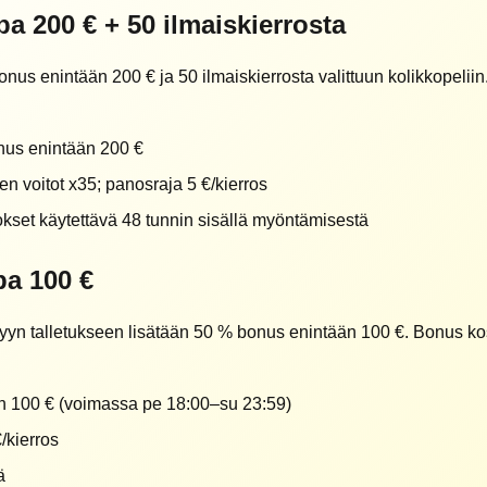
a 200 € + 50 ilmaiskierrosta
s enintään 200 € ja 50 ilmaiskierrosta valittuun kolikkopeliin. 
onus enintään 200 €
 voitot x35; panosraja 5 €/kierros
rokset käytettävä 48 tunnin sisällä myöntämisestä
pa 100 €
tyyn talletukseen lisätään 50 % bonus enintään 100 €. Bonus ko
n 100 € (voimassa pe 18:00–su 23:59)
kierros
ä