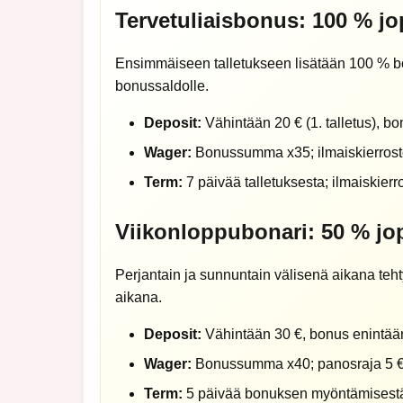
Tervetuliaisbonus: 100 % jop
Ensimmäiseen talletukseen lisätään 100 % bonu
bonussaldolle.
Deposit:
Vähintään 20 € (1. talletus), b
Wager:
Bonussumma x35; ilmaiskierrosten
Term:
7 päivää talletuksesta; ilmaiskier
Viikonloppubonari: 50 % jo
Perjantain ja sunnuntain välisenä aikana teh
aikana.
Deposit:
Vähintään 30 €, bonus enintää
Wager:
Bonussumma x40; panosraja 5 €/
Term:
5 päivää bonuksen myöntämisest