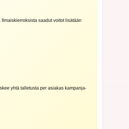
Ilmaiskierroksista saadut voitot lisätään
skee yhtä talletusta per asiakas kampanja-