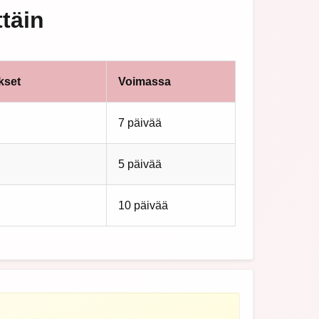
täin
kset
Voimassa
7 päivää
5 päivää
10 päivää