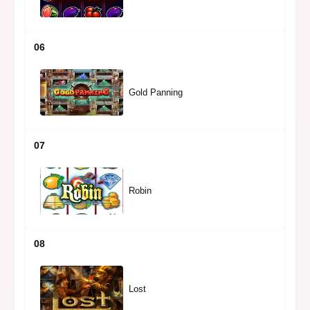
06
Gold Panning
07
Robin
08
Lost