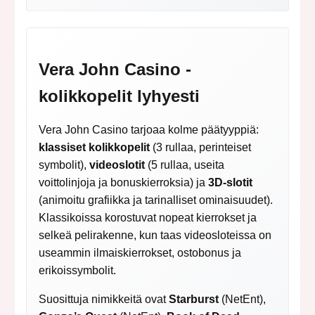
Vera John Casino -
kolikkopelit lyhyesti
Vera John Casino tarjoaa kolme päätyyppiä:
klassiset kolikkopelit
(3 rullaa, perinteiset
symbolit),
videoslotit
(5 rullaa, useita
voittolinjoja ja bonuskierroksia) ja
3D-slotit
(animoitu grafiikka ja tarinalliset ominaisuudet).
Klassikoissa korostuvat nopeat kierrokset ja
selkeä pelirakenne, kun taas videosloteissa on
useammin ilmaiskierrokset, ostobonus ja
erikoissymbolit.
Suosittuja nimikkeitä ovat
Starburst
(NetEnt),