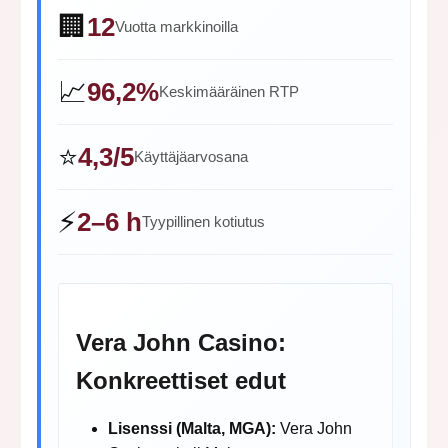
🏢
12
Vuotta markkinoilla
📈
96,2%
Keskimääräinen RTP
⭐
4,3/5
Käyttäjäarvosana
⚡
2–6 h
Tyypillinen kotiutus
Vera John Casino:
Konkreettiset edut
Lisenssi (Malta, MGA):
Vera John