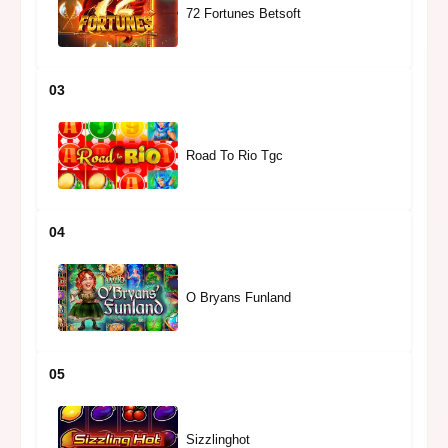
72 Fortunes Betsoft
03
Road To Rio Tgc
04
O Bryans Funland
05
Sizzlinghot