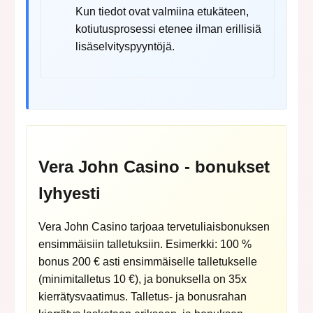
Kun tiedot ovat valmiina etukäteen,
kotiutusprosessi etenee ilman erillisiä
lisäselvityspyyntöjä.
Vera John Casino - bonukset
lyhyesti
Vera John Casino tarjoaa tervetuliaisbonuksen
ensimmäisiin talletuksiin. Esimerkki: 100 %
bonus 200 € asti ensimmäiselle talletukselle
(minimitalletus 10 €), ja bonuksella on 35x
kierrätysvaatimus. Talletus- ja bonusrahan