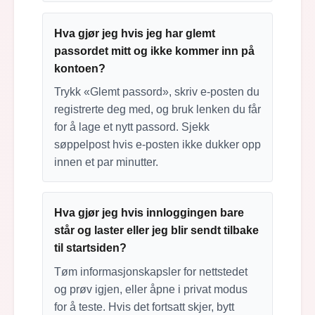
Hva gjør jeg hvis jeg har glemt
passordet mitt og ikke kommer inn på
kontoen?
Trykk «Glemt passord», skriv e-posten du
registrerte deg med, og bruk lenken du får
for å lage et nytt passord. Sjekk
søppelpost hvis e-posten ikke dukker opp
innen et par minutter.
Hva gjør jeg hvis innloggingen bare
står og laster eller jeg blir sendt tilbake
til startsiden?
Tøm informasjonskapsler for nettstedet
og prøv igjen, eller åpne i privat modus
for å teste. Hvis det fortsatt skjer, bytt