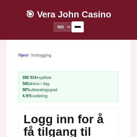
🎯 Vera John Casino
Hjem
Innlogging
288 914+
spillere
582
aktive i dag
98%
utbetalingsgrad
4.9/5
vurdering
Logg inn for å
få tilgang til