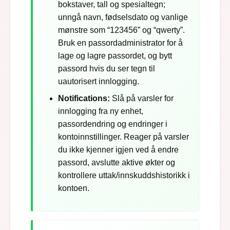
bokstaver, tall og spesialtegn;
unngå navn, fødselsdato og vanlige
mønstre som “123456” og “qwerty”.
Bruk en passordadministrator for å
lage og lagre passordet, og bytt
passord hvis du ser tegn til
uautorisert innlogging.
Notifications:
Slå på varsler for
innlogging fra ny enhet,
passordendring og endringer i
kontoinnstillinger. Reager på varsler
du ikke kjenner igjen ved å endre
passord, avslutte aktive økter og
kontrollere uttak/innskuddshistorikk i
kontoen.