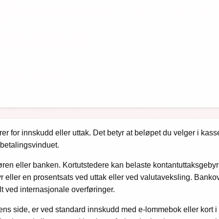
for innskudd eller uttak. Det betyr at beløpet du velger i kassen
betalingsvinduet.
ren eller banken. Kortutstedere kan belaste kontantuttaksgebyr 
r eller en prosentsats ved uttak eller ved valutaveksling. Bankove
 ved internasjonale overføringer.
ørens side, er ved standard innskudd med e-lommebok eller kort 