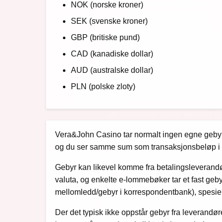
NOK (norske kroner)
SEK (svenske kroner)
GBP (britiske pund)
CAD (kanadiske dollar)
AUD (australske dollar)
PLN (polske zloty)
Vera&John Casino tar normalt ingen egne gebyrer 
og du ser samme sum som transaksjonsbeløp i 
Gebyr kan likevel komme fra betalingsleverandø
valuta, og enkelte e-lommebøker tar et fast geby
mellomledd/gebyr i korrespondentbank), spesielt
Der det typisk ikke oppstår gebyr fra leverand