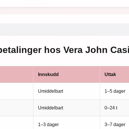
betalinger hos Vera John Cas
Innskudd
Uttak
Umiddelbart
1–5 dager
Umiddelbart
0–24 t
1–3 dager
3–7 dager