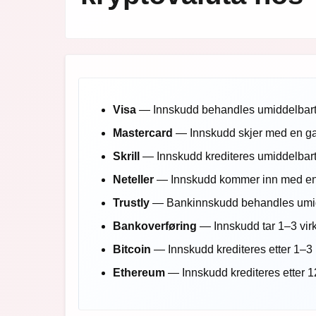
Visa
— Innskudd behandles umiddelbar
Mastercard
— Innskudd skjer med en g
Skrill
— Innskudd krediteres umiddelba
Neteller
— Innskudd kommer inn med en
Trustly
— Bankinnskudd behandles umid
Bankoverføring
— Innskudd tar 1–3 vi
Bitcoin
— Innskudd krediteres etter 1–
Ethereum
— Innskudd krediteres etter