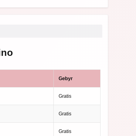
ino
Gebyr
Gratis
Gratis
Gratis