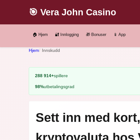
🎯 Vera John Casino
🏠 Hjem
🔐 Innlogging
🎁 Bonuser
📱 App
Hjem
Innskudd
288 914+
spillere
98%
utbetalingsgrad
Sett inn med kort
kryptovaluta hos