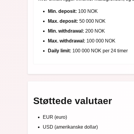
Min. deposit:
100 NOK
Max. deposit:
50 000 NOK
Min. withdrawal:
200 NOK
Max. withdrawal:
100 000 NOK
Daily limit:
100 000 NOK per 24 timer
Støttede valutaer
EUR (euro)
USD (amerikanske dollar)