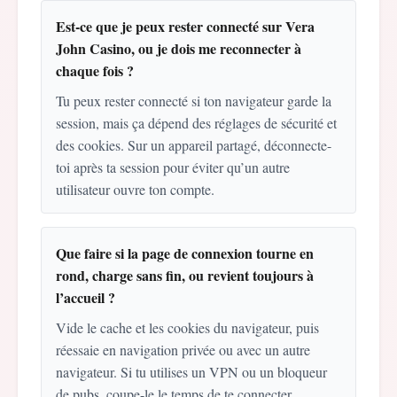
Est-ce que je peux rester connecté sur Vera
John Casino, ou je dois me reconnecter à
chaque fois ?
Tu peux rester connecté si ton navigateur garde la
session, mais ça dépend des réglages de sécurité et
des cookies. Sur un appareil partagé, déconnecte-
toi après ta session pour éviter qu’un autre
utilisateur ouvre ton compte.
Que faire si la page de connexion tourne en
rond, charge sans fin, ou revient toujours à
l’accueil ?
Vide le cache et les cookies du navigateur, puis
réessaie en navigation privée ou avec un autre
navigateur. Si tu utilises un VPN ou un bloqueur
de pubs, coupe-le le temps de te connecter.