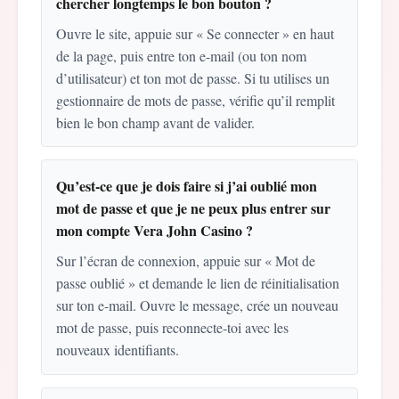
chercher longtemps le bon bouton ?
Ouvre le site, appuie sur « Se connecter » en haut
de la page, puis entre ton e-mail (ou ton nom
d’utilisateur) et ton mot de passe. Si tu utilises un
gestionnaire de mots de passe, vérifie qu’il remplit
bien le bon champ avant de valider.
Qu’est-ce que je dois faire si j’ai oublié mon
mot de passe et que je ne peux plus entrer sur
mon compte Vera John Casino ?
Sur l’écran de connexion, appuie sur « Mot de
passe oublié » et demande le lien de réinitialisation
sur ton e-mail. Ouvre le message, crée un nouveau
mot de passe, puis reconnecte-toi avec les
nouveaux identifiants.