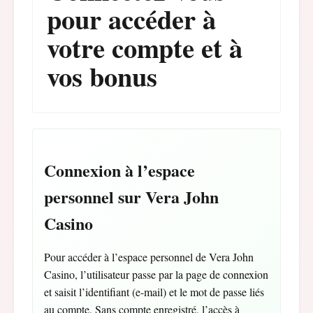
pour accéder à
votre compte et à
vos bonus
Connexion à l’espace
personnel sur Vera John
Casino
Pour accéder à l’espace personnel de Vera John
Casino, l’utilisateur passe par la page de connexion
et saisit l’identifiant (e-mail) et le mot de passe liés
au compte. Sans compte enregistré, l’accès à