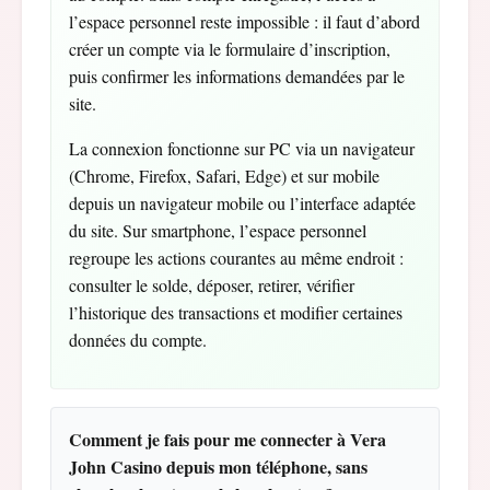
l’espace personnel reste impossible : il faut d’abord
créer un compte via le formulaire d’inscription,
puis confirmer les informations demandées par le
site.
La connexion fonctionne sur PC via un navigateur
(Chrome, Firefox, Safari, Edge) et sur mobile
depuis un navigateur mobile ou l’interface adaptée
du site. Sur smartphone, l’espace personnel
regroupe les actions courantes au même endroit :
consulter le solde, déposer, retirer, vérifier
l’historique des transactions et modifier certaines
données du compte.
Comment je fais pour me connecter à Vera
John Casino depuis mon téléphone, sans