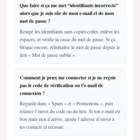
Que faire si ça me met “identifiants incorrects”
alors que je suis sûr de mon e-mail et de mon
mot de passe ?
Retape les identifiants sans copier-coller, enlève les
espaces, et vérifie la casse du mot de passe. Si ça
bloque encore, réinitialise le mot de passe depuis le
lien « Mot de passe oublié ».
Comment je peux me connecter si je ne reçois
pas le code de vérification ou l’e-mail de
connexion ?
Regarde dans « Spam » et « Promotions », puis
relance l’envoi du code ou du lien. Si ton e-mail est
bon mais rien n’arrive, ajoute l’adresse d’envoi à
tes contacts et réessaie.