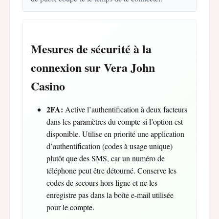
Mesures de sécurité à la
connexion sur Vera John
Casino
2FA:
Active l’authentification à deux facteurs
dans les paramètres du compte si l’option est
disponible. Utilise en priorité une application
d’authentification (codes à usage unique)
plutôt que des SMS, car un numéro de
téléphone peut être détourné. Conserve les
codes de secours hors ligne et ne les
enregistre pas dans la boîte e-mail utilisée
pour le compte.