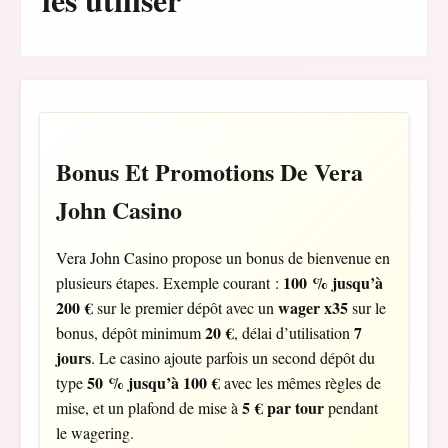
Bonus Et Promotions De Vera
John Casino
Vera John Casino propose un bonus de bienvenue en
100 % jusqu’à
plusieurs étapes. Exemple courant :
200 €
wager x35
sur le premier dépôt avec un
sur le
20 €
7
bonus, dépôt minimum
, délai d’utilisation
jours
. Le casino ajoute parfois un second dépôt du
50 % jusqu’à 100 €
type
avec les mêmes règles de
5 € par tour
mise, et un plafond de mise à
pendant
le wagering.