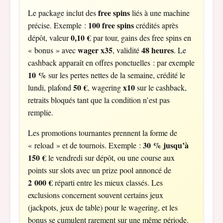
free spins
Le package inclut des
liés à une machine
100 free spins
précise. Exemple :
crédités après
0,10 €
dépôt, valeur
par tour, gains des free spins en
wager x35
48 heures
« bonus » avec
, validité
. Le
cashback apparaît en offres ponctuelles : par exemple
10 %
sur les pertes nettes de la semaine, crédité le
50 €
x10
lundi, plafond
, wagering
sur le cashback,
retraits bloqués tant que la condition n’est pas
remplie.
Les promotions tournantes prennent la forme de
30 % jusqu’à
« reload » et de tournois. Exemple :
150 €
le vendredi sur dépôt, ou une course aux
points sur slots avec un prize pool annoncé de
2 000 €
réparti entre les mieux classés. Les
exclusions concernent souvent certains jeux
(jackpots, jeux de table) pour le wagering, et les
bonus se cumulent rarement sur une même période.