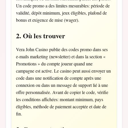
Un code promo a des limites mesurables: période de
validité, dépôt minimum, jeux éligibles, plafond de
bonus et exigence de mise (wager).
2. Où les trouver
Vera John Casino publie des codes promo dans ses
e-mails marketing (newsletter) et dans la section «
Promotions » du compte joueur quand une
campagne est active. Le casino peut aussi envoyer un
code dans une notification de compte après une
connexion ou dans un message de support lié à une
offre personnalisée. Avant de copier le code, vérifie
les conditions affichées: montant minimum, pays
éligibles, méthode de paiement acceptée et date de
fin.