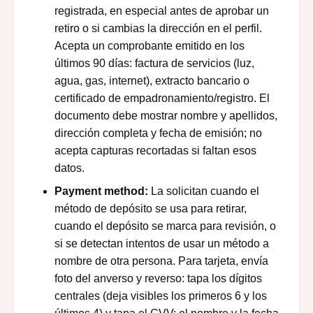
registrada, en especial antes de aprobar un
retiro o si cambias la dirección en el perfil.
Acepta un comprobante emitido en los
últimos 90 días: factura de servicios (luz,
agua, gas, internet), extracto bancario o
certificado de empadronamiento/registro. El
documento debe mostrar nombre y apellidos,
dirección completa y fecha de emisión; no
acepta capturas recortadas si faltan esos
datos.
Payment method:
La solicitan cuando el
método de depósito se usa para retirar,
cuando el depósito se marca para revisión, o
si se detectan intentos de usar un método a
nombre de otra persona. Para tarjeta, envía
foto del anverso y reverso: tapa los dígitos
centrales (deja visibles los primeros 6 y los