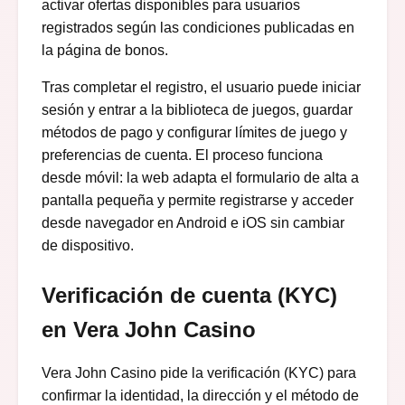
activar ofertas disponibles para usuarios
registrados según las condiciones publicadas en
la página de bonos.
Tras completar el registro, el usuario puede iniciar
sesión y entrar a la biblioteca de juegos, guardar
métodos de pago y configurar límites de juego y
preferencias de cuenta. El proceso funciona
desde móvil: la web adapta el formulario de alta a
pantalla pequeña y permite registrarse y acceder
desde navegador en Android e iOS sin cambiar
de dispositivo.
Verificación de cuenta (KYC)
en Vera John Casino
Vera John Casino pide la verificación (KYC) para
confirmar la identidad, la dirección y el método de