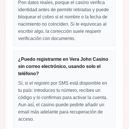
Pon datos reales, porque el casino verifica
identidad antes de permitir retiradas y puede
bloquear el cobro si el nombre o la fecha de
nacimiento no coinciden. Si te equivocas al
escribir algo, la corrección suele requerir
verificación con documento.
¿Puedo registrarme en Vera John Casino
sin correo electrónico, usando solo el
teléfono?
Sí, si el registro por SMS está disponible en
tu país: introduces tu número, recibes un
código y lo confirmas para activar la cuenta.
Aun así, el casino puede pedirte añadir un
email más adelante para recuperación de
acceso.