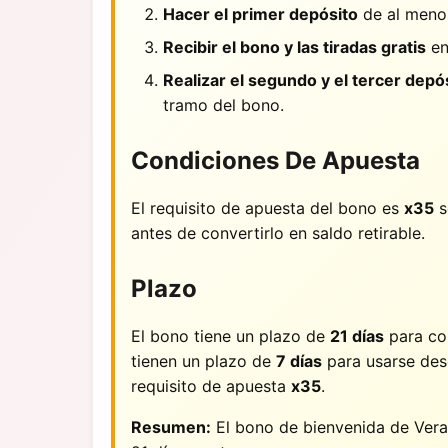
Hacer el primer depósito
de al men
Recibir el bono y las tiradas gratis
en
Realizar el segundo y el tercer depó
tramo del bono.
Condiciones De Apuesta
El requisito de apuesta del bono es
x35
s
antes de convertirlo en saldo retirable.
Plazo
El bono tiene un plazo de
21 días
para com
tienen un plazo de
7 días
para usarse desd
requisito de apuesta
x35
.
Resumen:
El bono de bienvenida de Vera