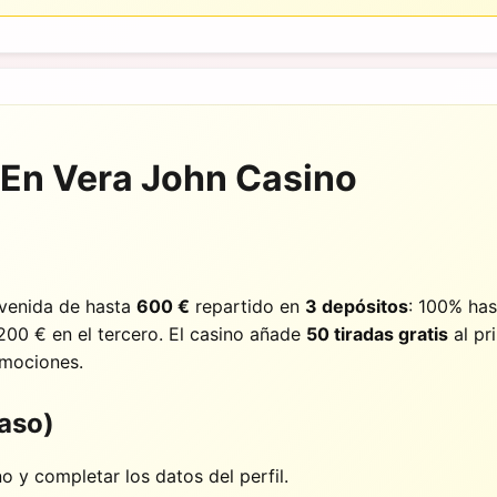
 En Vera John Casino
nvenida de hasta
600 €
repartido en
3 depósitos
: 100% has
00 € en el tercero. El casino añade
50 tiradas gratis
al pr
omociones.
aso)
 y completar los datos del perfil.