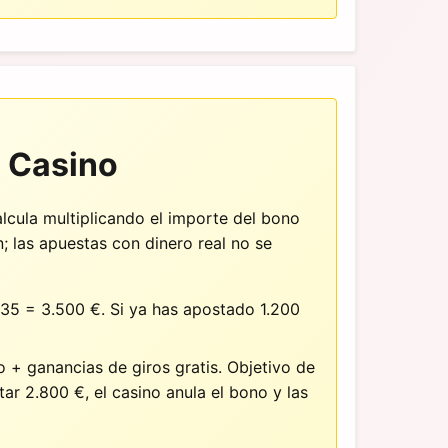
n Casino
alcula multiplicando el importe del bono
; las apuestas con dinero real no se
35 = 3.500 €. Si ya has apostado 1.200
+ ganancias de giros gratis. Objetivo de
ar 2.800 €, el casino anula el bono y las