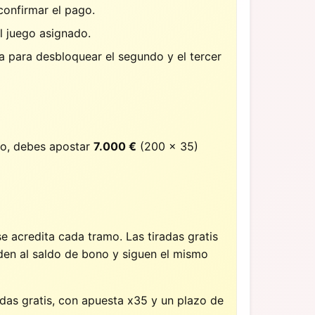
confirmar el pago.
el juego asignado.
a para desbloquear el segundo y el tercer
no, debes apostar
7.000 €
(200 × 35)
 acredita cada tramo. Las tiradas gratis
aden al saldo de bono y siguen el mismo
das gratis, con apuesta x35 y un plazo de