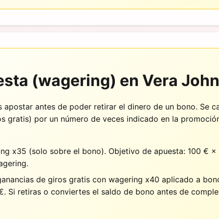
sta (wagering) en Vera Joh
s apostar antes de poder retirar el dinero de un bono. Se c
ros gratis) por un número de veces indicado en la promoción
g x35 (solo sobre el bono). Objetivo de apuesta: 100 € × 
agering.
nancias de giros gratis con wagering x40 aplicado a bono 
. Si retiras o conviertes el saldo de bono antes de complet