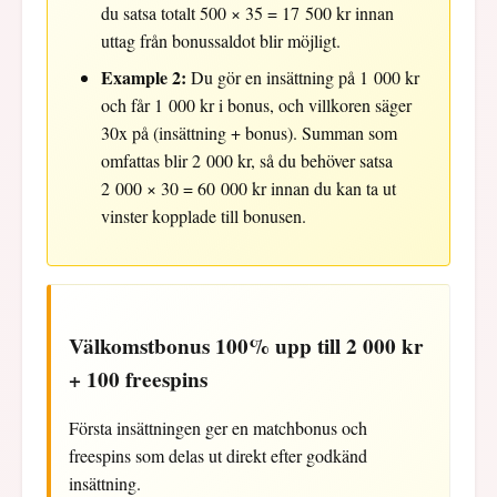
du satsa totalt 500 × 35 = 17 500 kr innan
uttag från bonussaldot blir möjligt.
Example 2:
Du gör en insättning på 1 000 kr
och får 1 000 kr i bonus, och villkoren säger
30x på (insättning + bonus). Summan som
omfattas blir 2 000 kr, så du behöver satsa
2 000 × 30 = 60 000 kr innan du kan ta ut
vinster kopplade till bonusen.
Välkomstbonus 100% upp till 2 000 kr
+ 100 freespins
Första insättningen ger en matchbonus och
freespins som delas ut direkt efter godkänd
insättning.