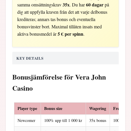
35x
60 dagar
samma omsättningskrav
. Du har
på
dig att uppfylla kraven från det att varje delbonus
krediteras; annars tas bonus och eventuella
bonusvinster bort. Maximal tillåten insats med
5 € per spinn
aktiva bonusmedel är
.
KEY DETAILS
Bonusjämförelse för Vera John
Casino
Player type
Bonus size
Wagering
Free Spin
Newcomer
100% upp till 1 000 kr
35x bonus
100 Free S