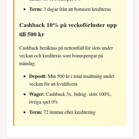
Term:
3 dagar från att bonusen krediteras
Cashback 10% på veckoförluster upp
till 500 kr
Cashback beräknas på nettoutfall för slots under
veckan och krediteras som bonuspengar på
måndag.
Deposit:
Min 500 kr i total insättning under
veckan för att kvalificera
Wager:
Cashback 5x, bidrag: slots 100%,
övriga spel 0%
Term:
72 timmar efter kreditering