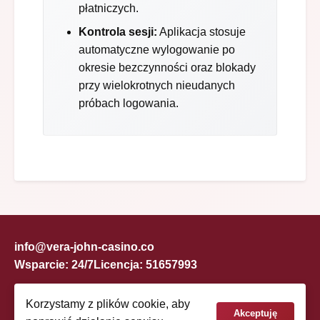
płatniczych.
Kontrola sesji:
Aplikacja stosuje
automatyczne wylogowanie po
okresie bezczynności oraz blokady
przy wielokrotnych nieudanych
próbach logowania.
info@vera-john-casino.co
Wsparcie: 24/7
Licencja: 51657993
Graj odpowiedzialnie, tylko dla osób 18+.
Korzystamy z plików cookie, aby
Akceptuję
© 2020 -
2026
Vera John Casino.