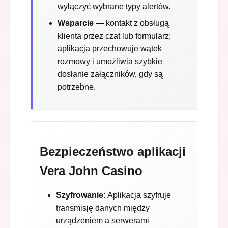
wyłączyć wybrane typy alertów.
Wsparcie
— kontakt z obsługą
klienta przez czat lub formularz;
aplikacja przechowuje wątek
rozmowy i umożliwia szybkie
dosłanie załączników, gdy są
potrzebne.
Bezpieczeństwo aplikacji
Vera John Casino
Szyfrowanie:
Aplikacja szyfruje
transmisję danych między
urządzeniem a serwerami