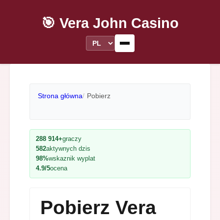
🎯 Vera John Casino
Strona główna
Pobierz
288 914+
graczy
582
aktywnych dzis
98%
wskaznik wyplat
4.9/5
ocena
Pobierz Vera