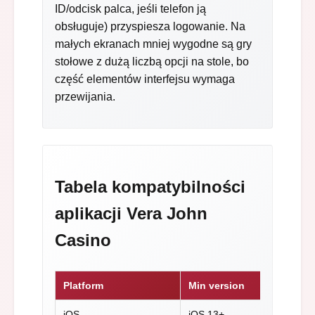
ID/odcisk palca, jeśli telefon ją
obsługuje) przyspiesza logowanie. Na
małych ekranach mniej wygodne są gry
stołowe z dużą liczbą opcji na stole, bo
część elementów interfejsu wymaga
przewijania.
Tabela kompatybilności
aplikacji Vera John
Casino
Platform
Min version
iOS
iOS 13+