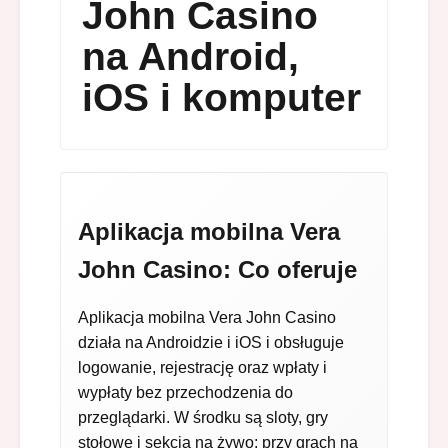
John Casino
na Android,
iOS i komputer
Aplikacja mobilna Vera
John Casino: Co oferuje
Aplikacja mobilna Vera John Casino
działa na Androidzie i iOS i obsługuje
logowanie, rejestrację oraz wpłaty i
wypłaty bez przechodzenia do
przeglądarki. W środku są sloty, gry
stołowe i sekcja na żywo; przy grach na