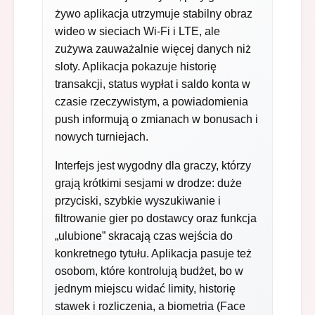
żywo aplikacja utrzymuje stabilny obraz
wideo w sieciach Wi‑Fi i LTE, ale
zużywa zauważalnie więcej danych niż
sloty. Aplikacja pokazuje historię
transakcji, status wypłat i saldo konta w
czasie rzeczywistym, a powiadomienia
push informują o zmianach w bonusach i
nowych turniejach.
Interfejs jest wygodny dla graczy, którzy
grają krótkimi sesjami w drodze: duże
przyciski, szybkie wyszukiwanie i
filtrowanie gier po dostawcy oraz funkcja
„ulubione” skracają czas wejścia do
konkretnego tytułu. Aplikacja pasuje też
osobom, które kontrolują budżet, bo w
jednym miejscu widać limity, historię
stawek i rozliczenia, a biometria (Face