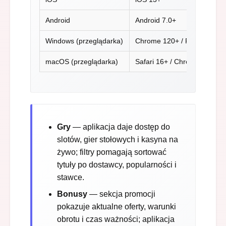
Android
Android 7.0+
Windows (przeglądarka)
Chrome 120+ / Firefox 120+
macOS (przeglądarka)
Safari 16+ / Chrome 120+
Gry
— aplikacja daje dostęp do
slotów, gier stołowych i kasyna na
żywo; filtry pomagają sortować
tytuły po dostawcy, popularności i
stawce.
Bonusy
— sekcja promocji
pokazuje aktualne oferty, warunki
obrotu i czas ważności; aplikacja