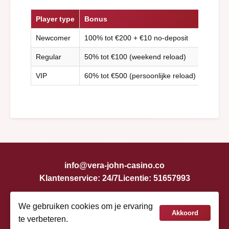
Player type
Bonus
Wager
Newcomer
100% tot €200 + €10 no-deposit
35x bo
Regular
50% tot €100 (weekend reload)
30x bo
VIP
60% tot €500 (persoonlijke reload)
25x bo
info@vera-john-casino.co
Klantenservice: 24/7
Licentie: 51657993
Speel verantwoord en alleen als je 18+ bent.
We gebruiken cookies om je ervaring
Akkoord
© 2020 -
2026
Vera John Casino.
te verbeteren.