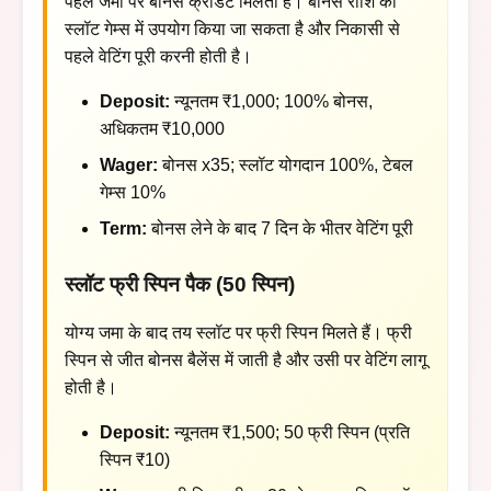
पहले जमा पर बोनस क्रेडिट मिलता है। बोनस राशि को
स्लॉट गेम्स में उपयोग किया जा सकता है और निकासी से
पहले वेटिंग पूरी करनी होती है।
Deposit:
न्यूनतम ₹1,000; 100% बोनस,
अधिकतम ₹10,000
Wager:
बोनस x35; स्लॉट योगदान 100%, टेबल
गेम्स 10%
Term:
बोनस लेने के बाद 7 दिन के भीतर वेटिंग पूरी
स्लॉट फ्री स्पिन पैक (50 स्पिन)
योग्य जमा के बाद तय स्लॉट पर फ्री स्पिन मिलते हैं। फ्री
स्पिन से जीत बोनस बैलेंस में जाती है और उसी पर वेटिंग लागू
होती है।
Deposit:
न्यूनतम ₹1,500; 50 फ्री स्पिन (प्रति
स्पिन ₹10)