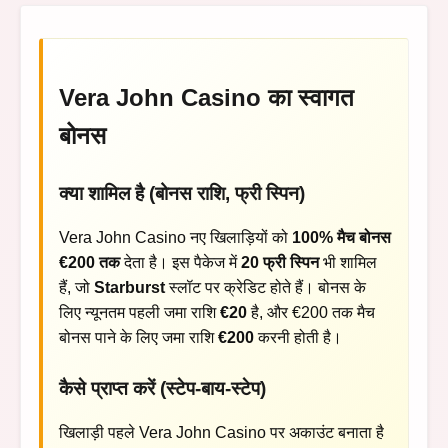
Vera John Casino का स्वागत
बोनस
क्या शामिल है (बोनस राशि, फ्री स्पिन)
Vera John Casino नए खिलाड़ियों को
100% मैच बोनस
€200 तक
देता है। इस पैकेज में
20 फ्री स्पिन
भी शामिल
हैं, जो
Starburst
स्लॉट पर क्रेडिट होते हैं। बोनस के
लिए न्यूनतम पहली जमा राशि
€20
है, और €200 तक मैच
बोनस पाने के लिए जमा राशि
€200
करनी होती है।
कैसे प्राप्त करें (स्टेप-बाय-स्टेप)
खिलाड़ी पहले Vera John Casino पर अकाउंट बनाता है