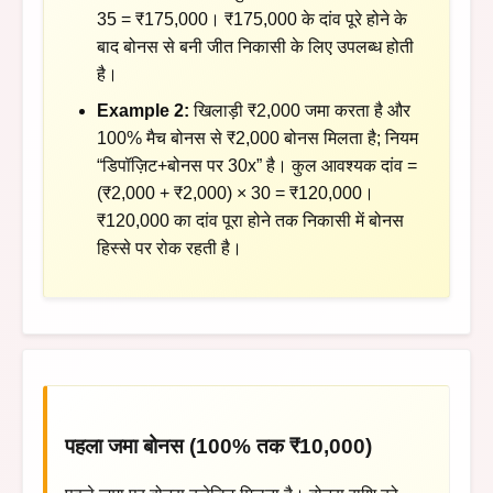
35 = ₹175,000। ₹175,000 के दांव पूरे होने के
बाद बोनस से बनी जीत निकासी के लिए उपलब्ध होती
है।
Example 2:
खिलाड़ी ₹2,000 जमा करता है और
100% मैच बोनस से ₹2,000 बोनस मिलता है; नियम
“डिपॉज़िट+बोनस पर 30x” है। कुल आवश्यक दांव =
(₹2,000 + ₹2,000) × 30 = ₹120,000।
₹120,000 का दांव पूरा होने तक निकासी में बोनस
हिस्से पर रोक रहती है।
पहला जमा बोनस (100% तक ₹10,000)