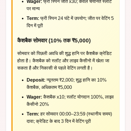
Wager:
फ्री स्पिन जीत x30; केवल चयनित स्लॉट
पर मान्य
Term:
फ्री स्पिन 24 घंटे में उपयोग; जीत पर वेटिंग 5
दिन में पूरी
कैशबैक सोमवार (10% तक ₹5,000)
सोमवार को पिछली अवधि की शुद्ध हानि पर कैशबैक क्रेडिट
होता है। कैशबैक को स्लॉट और लाइव कैसीनो में खेला जा
सकता है और निकासी से पहले वेटिंग लगती है।
Deposit:
न्यूनतम ₹2,000; शुद्ध हानि का 10%
कैशबैक, अधिकतम ₹5,000
Wager:
कैशबैक x10; स्लॉट योगदान 100%, लाइव
कैसीनो 20%
Term:
हर सोमवार 00:00–23:59 (स्थानीय समय)
दावा; क्रेडिट के बाद 3 दिन में वेटिंग पूरी