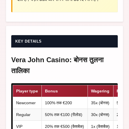
KEY DETAILS
Vera John Casino: बोनस तुलना
तालिका
Player type
Bonus
Wagering
Free 
Newcomer
100% तक €200
35x (बोनस)
50
Regular
50% तक €100 (रीलोड)
30x (बोनस)
20
VIP
20% तक €500 (कैशबैक)
1x (कैशबैक)
100